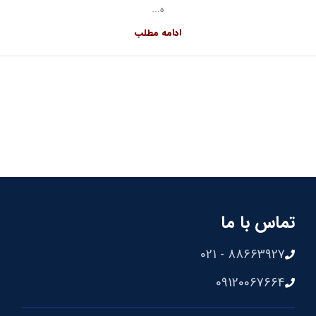
ه...
ادامه مطلب
تماس با ما
88663927 - 021
09120067664