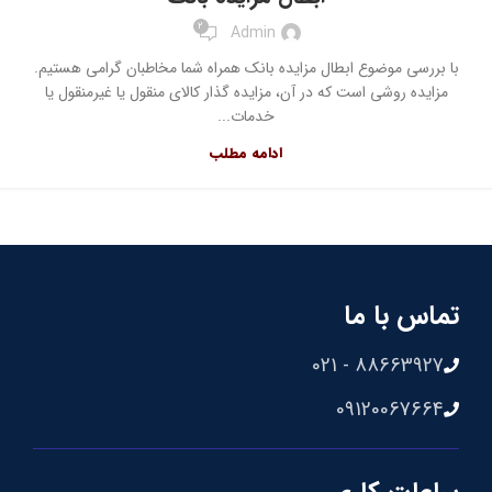
2
Admin
با بررسی موضوع ابطال مزایده بانک همراه شما مخاطبان گرامی هستیم.
مزایده روشی است که در آن، مزایده‌ گذار کالای منقول یا غیرمنقول یا
خدمات...
ادامه مطلب
تماس با ما
88663927 - 021
09120067664