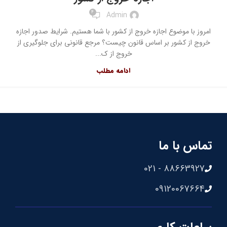
4
Admin
امروز با موضوع اجازه خروج از کشور با شما هستیم. شرایط صدور اجازه
خروج از کشور بر اساس قانون چیست؟ مرجع قانونی برای جلوگیری از
خروج از ک...
ادامه مطلب
تماس با ما
88663927 - 021
09120067664