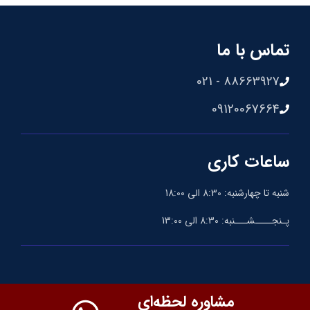
تماس با ما
88663927 - 021
09120067664
ساعات کاری
شنبه تا چهارشنبه: 8:30 الی 18:00
پـنجــــشـــنبه: 8:30 الی 13:00
مشاوره لحظه‌ای