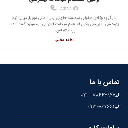
2
Admin
در گروه وکلای حقوقی موسسه حقوقی بین المللی مهرپارسیان، تیم
پژوهشی با بررسی وکیل استعلام مبادلات اینترنتی، به موارد گفته شده،
پرداخته اس...
ادامه مطلب
تماس با ما
88663927 - 021
09120067664