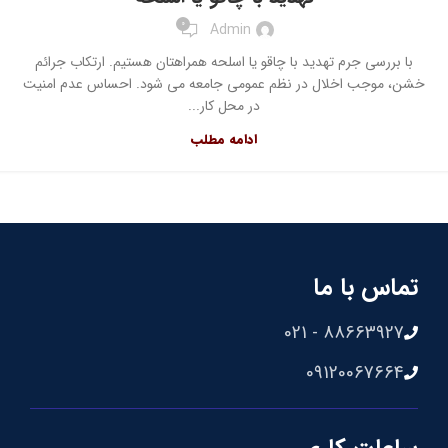
0
Admin
‌با بررسی جرم تهدید با چاقو یا اسلحه همراهتان هستیم. ارتکاب جرائم
خشن، موجب اخلال در نظم عمومی جامعه می شود. احساس عدم امنیت
در محل کار...
ادامه مطلب
تماس با ما
88663927 - 021
09120067664