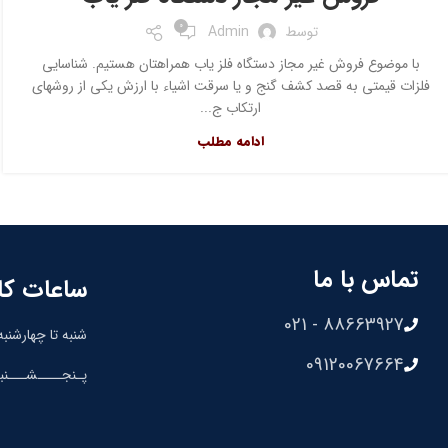
0
توسط
Admin
با موضوع فروش غیر مجاز دستگاه فلز یاب همراهتان هستیم. شناسایی
فلزات قیمتی به قصد کشف گنج و یا سرقت اشیاء با ارزش یکی از روشهای
ارتکاب ج...
ادامه مطلب
تماس با ما
ساعات کا
88663927 - 021
شنبه تا چهارشنبه: 8:30 الی 00
09120067664
پـنجــــشـــنبه: 8:30 الی 0