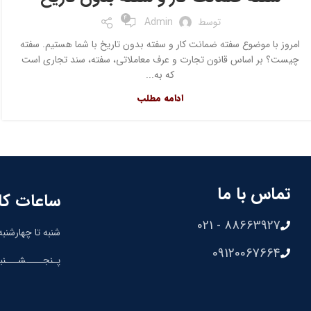
4
توسط
Admin
امروز با موضوع سفته ضمانت کار و سفته بدون تاریخ با شما هستیم. سفته
چیست؟ بر اساس قانون تجارت و عرف معاملاتی، سفته، سند تجاری است
که به...
ادامه مطلب
تماس با ما
ساعات کا
88663927 - 021
شنبه تا چهارشنبه: 8:30 الی 00
09120067664
پـنجــــشـــنبه: 8:30 الی 0