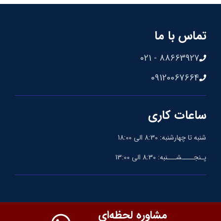
تماس با ما
88663927 - 021
09120067664
ساعات کاری
شنبه تا چهارشنبه: 8:30 الی 18:00
پـنجــــشـــنبه: 8:30 الی 13:00
مشاوره لحظه‌ای