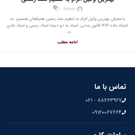
0
Admin
با معرفی بهترین وکیل الزام به تنظیم سند رسمی همراهتان هستیم. به
استناد ماده 1286 قانون مدنی، اسناد به دو دسته اسناد رسمی و اسناد عادی
ت...
ادامه مطلب
تماس با ما
88663927 - 021
09120067664