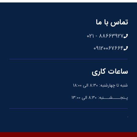
تماس با ما
88663927 - 021
09120067664
ساعات کاری
شنبه تا چهارشنبه: 8:30 الی 18:00
پـنجــــشـــنبه: 8:30 الی 13:00