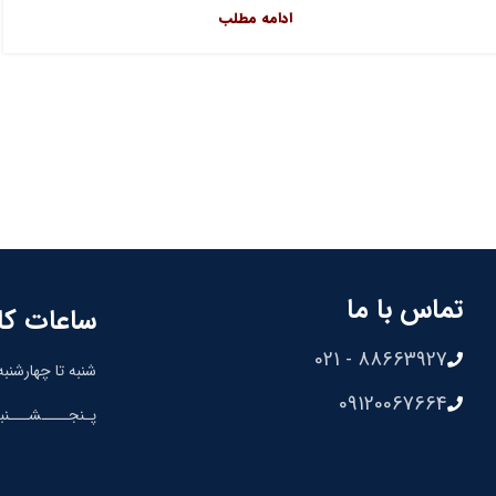
ادامه مطلب
تماس با ما
ساعات کا
88663927 - 021
شنبه تا چهارشنبه: 8:30 الی 00
09120067664
پـنجــــشـــنبه: 8:30 الی 0