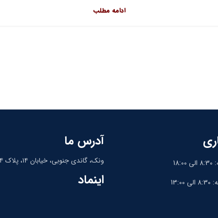
ادامه مطلب
ری
آدرس ما
ونک، گاندی جنوبی، خیابان ۱۴، پلاک ۱۴، واحد ۹
18:
اینماد
13:0