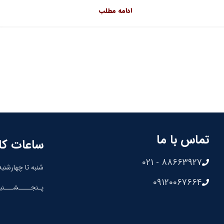
ادامه مطلب
تماس با ما
ساعات کا
88663927 - 021
شنبه تا چهارشنبه: 8:30 الی 00
09120067664
پـنجــــشـــنبه: 8:30 الی 0