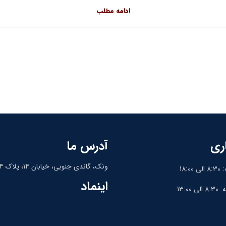
ادامه مطلب
ری
آدرس ما
ونک، گاندی جنوبی، خیابان ۱۴، پلاک ۱۴، واحد ۹
18:
اینماد
13:0