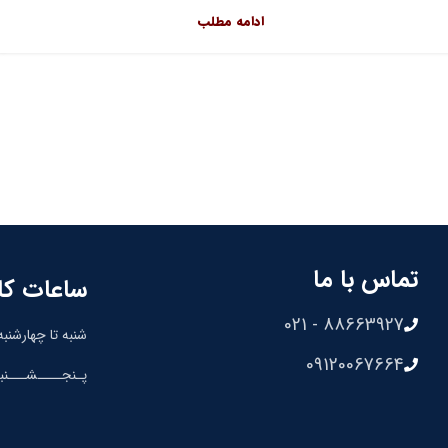
ادامه مطلب
تماس با ما
ساعات کا
88663927 - 021
شنبه تا چهارشنبه: 8:30 الی 00
09120067664
پـنجــــشـــنبه: 8:30 الی 0