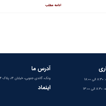
ادامه مطلب
ری
آدرس ما
ونک، گاندی جنوبی، خیابان ۱۴، پلاک ۱۴، واحد ۹
18:
اینماد
13:0