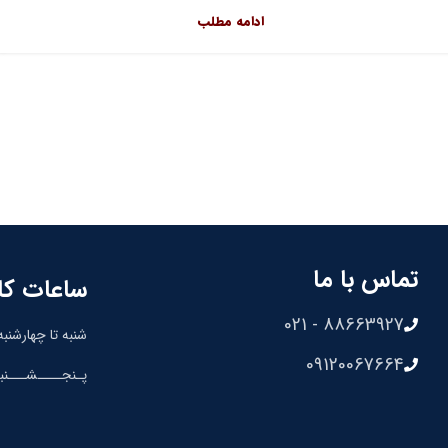
ادامه مطلب
تماس با ما
ساعات کا
88663927 - 021
شنبه تا چهارشنبه: 8:30 الی 00
09120067664
پـنجــــشـــنبه: 8:30 الی 0