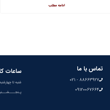
ادامه مطلب
تماس با ما
ساعات کا
88663927 - 021
شنبه تا چهارشنبه: 8:30 الی 00
09120067664
پـنجــــشـــنبه: 8:30 الی 0