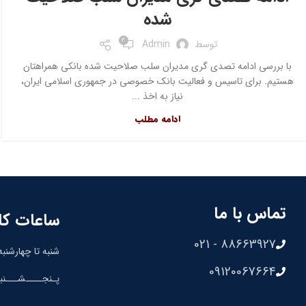
شده
2
توسط
Admin
با بررسی ادامه تصدی گری مدیران سلب صلاحیت شده بانکی همراهتان
هستیم. برای تاسیس و فعالیت بانک خصوصی در جمهوری اسلامی ایران،
نیاز به اخذ ...
ادامه مطلب
تماس با ما
ساعات کا
88663927 - 021
شنبه تا چهارشنبه: 8:30 الی 00
09120067664
پـنجــــشـــنبه: 8:30 الی 0