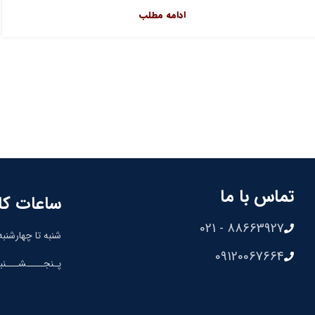
ادامه مطلب
تماس با ما
ساعات کا
88663927 - 021
شنبه تا چهارشنبه: 8:30 الی 00
09120067664
پـنجــــشـــنبه: 8:30 الی 0