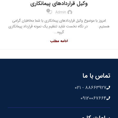
وکیل قراردادهای پیمانکاری
0
Admin
امروز با موضوع وکیل قراردادهای پیمانکاری با شما مخاطبان گرامی
هستیم. در نگاه نخست شاید تنظیم یک نمونه قرارداد پیمانکاری
گروه...
ادامه مطلب
تماس با ما
88663927 - 021
09120067664