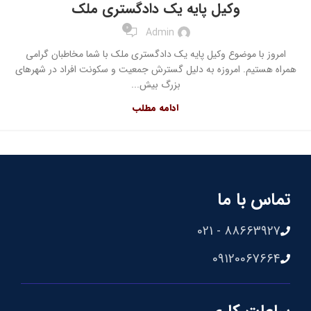
وکیل پایه یک دادگستری ملک
0
Admin
امروز با موضوع وکیل پایه یک دادگستری ملک با شما مخاطبان گرامی
همراه هستیم. امروزه به دلیل گسترش جمعیت و سکونت افراد در شهرهای
بزرگ بیش...
ادامه مطلب
تماس با ما
88663927 - 021
09120067664