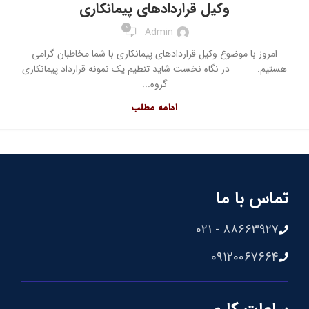
وکیل قراردادهای پیمانکاری
0
Admin
امروز با موضوع وکیل قراردادهای پیمانکاری با شما مخاطبان گرامی
هستیم. در نگاه نخست شاید تنظیم یک نمونه قرارداد پیمانکاری
گروه...
ادامه مطلب
تماس با ما
88663927 - 021
09120067664