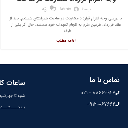
2
توسط
Admin
با بررسی وجه التزام قرارداد مشارکت در ساخت همراهتان هستیم. بعد از
عقد قرارداد، طرفین ملزم به انجام تعهدات خود هستند. حال اگر یکی از
طرف...
ادامه مطلب
تماس با ما
ساعات کا
88663927 - 021
شنبه تا چهارشنبه: 8:30 الی 00
09120067664
پـنجــــشـــنبه: 8:30 الی 0