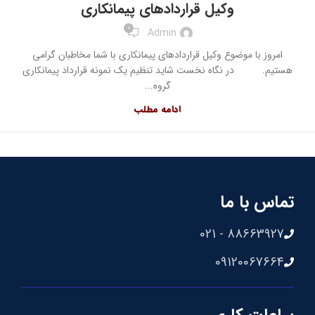
وکیل قراردادهای پیمانکاری
0
Admin
امروز با موضوع وکیل قراردادهای پیمانکاری با شما مخاطبان گرامی
هستیم. در نگاه نخست شاید تنظیم یک نمونه قرارداد پیمانکاری
گروه...
ادامه مطلب
تماس با ما
88663927 - 021
09120067664