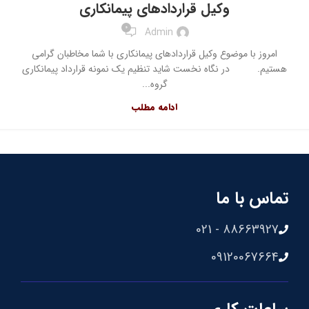
وکیل قراردادهای پیمانکاری
0
Admin
امروز با موضوع وکیل قراردادهای پیمانکاری با شما مخاطبان گرامی
هستیم. در نگاه نخست شاید تنظیم یک نمونه قرارداد پیمانکاری
گروه...
ادامه مطلب
تماس با ما
88663927 - 021
09120067664