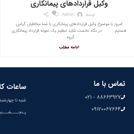
وکیل قراردادهای پیمانکاری
0
توسط
Admin
امروز با موضوع وکیل قراردادهای پیمانکاری با شما مخاطبان گرامی
هستیم. در نگاه نخست شاید تنظیم یک نمونه قرارداد پیمانکاری
گروه...
ادامه مطلب
تماس با ما
ساعات کا
88663927 - 021
شنبه تا چهارشنبه: 8:30 الی 00
09120067664
پـنجــــشـــنبه: 8:30 الی 0