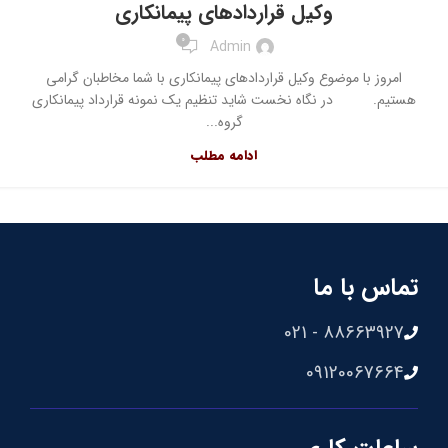
وکیل قراردادهای پیمانکاری
0
Admin
امروز با موضوع وکیل قراردادهای پیمانکاری با شما مخاطبان گرامی
هستیم. در نگاه نخست شاید تنظیم یک نمونه قرارداد پیمانکاری
گروه...
ادامه مطلب
تماس با ما
88663927 - 021
09120067664