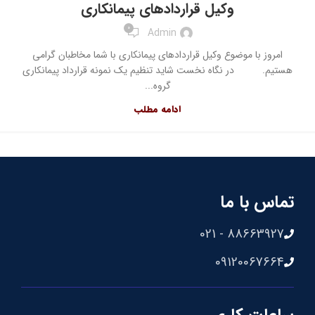
وکیل قراردادهای پیمانکاری
0
Admin
امروز با موضوع وکیل قراردادهای پیمانکاری با شما مخاطبان گرامی
هستیم. در نگاه نخست شاید تنظیم یک نمونه قرارداد پیمانکاری
گروه...
ادامه مطلب
تماس با ما
88663927 - 021
09120067664