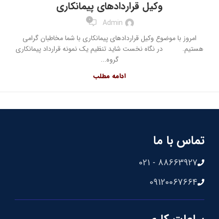
وکیل قراردادهای پیمانکاری
0
Admin
امروز با موضوع وکیل قراردادهای پیمانکاری با شما مخاطبان گرامی
هستیم. در نگاه نخست شاید تنظیم یک نمونه قرارداد پیمانکاری
گروه...
ادامه مطلب
تماس با ما
88663927 - 021
09120067664