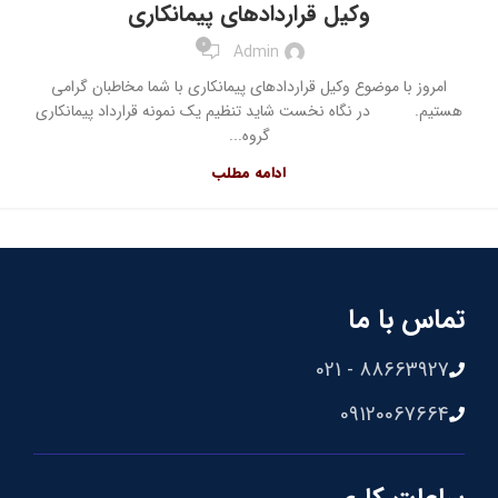
وکیل قراردادهای پیمانکاری
0
Admin
امروز با موضوع وکیل قراردادهای پیمانکاری با شما مخاطبان گرامی
هستیم. در نگاه نخست شاید تنظیم یک نمونه قرارداد پیمانکاری
گروه...
ادامه مطلب
تماس با ما
88663927 - 021
09120067664