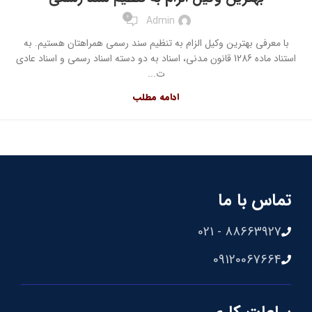
0
Admin
با معرفی بهترین وکیل الزام به تنظیم سند رسمی همراهتان هستیم. به
استناد ماده 1286 قانون مدنی، اسناد به دو دسته اسناد رسمی و اسناد عادی
ت...
ادامه مطلب
تماس با ما
88663927 - 021
09120067664