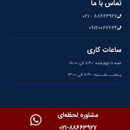
تماس با ما
88663927 - 021
09120067664
ساعات کاری
شنبه تا چهارشنبه: 8:30 الی 18:00
پـنجــــشـــنبه: 8:30 الی 13:00
مشاوره لحظه‌ای
۰۲۱-۸۸۶۶۳۹۲۷