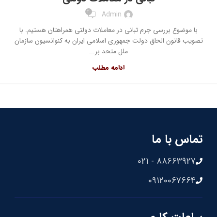
2
Admin
با موضوع بررسی جرم تبانی در معاملات دولتی همراهتان هستیم. با
تصویب قانون الحاق دولت جمهورى اسلامى ایران به کنوانسیون سازمان
ملل متحد بر...
ادامه مطلب
تماس با ما
88663927 - 021
09120067664