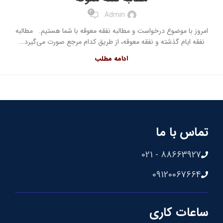
4
Admin
امروز با موضوع درخواست و مطالبه نفقه معوقه با شما هستیم. مطالبه
نفقه ایام گذشته و نفقه معوقه، از طریق کدام مرجع صورت می‌گیرد...
ادامه مطلب
تماس با ما
88663927 - 021
09120067664
ساعات کاری