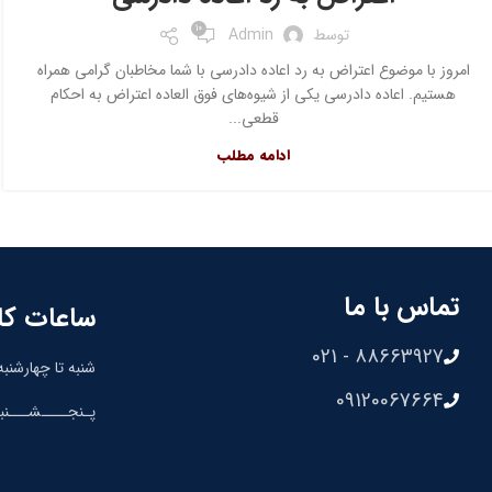
10
توسط
Admin
امروز با موضوع اعتراض به رد اعاده دادرسی با شما مخاطبان گرامی همراه
هستیم. اعاده دادرسی یکی از شیوه‌های فوق العاده اعتراض به احکام
قطعی...
ادامه مطلب
تماس با ما
ساعات کا
88663927 - 021
شنبه تا چهارشنبه: 8:30 الی 00
09120067664
پـنجــــشـــنبه: 8:30 الی 0