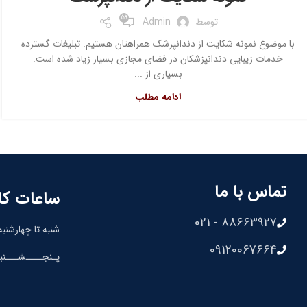
59
توسط
Admin
با موضوع نمونه شکایت از دندانپزشک همراهتان هستیم. تبلیغات گسترده
خدمات زیبایی دندانپزشکان در فضای مجازی بسیار زیاد شده است.
بسیاری از ...
ادامه مطلب
تماس با ما
ساعات کا
88663927 - 021
شنبه تا چهارشنبه: 8:30 الی 00
09120067664
پـنجــــشـــنبه: 8:30 الی 0