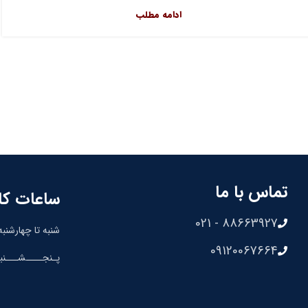
ادامه مطلب
تماس با ما
ساعات کا
88663927 - 021
شنبه تا چهارشنبه: 8:30 الی 00
09120067664
پـنجــــشـــنبه: 8:30 الی 0