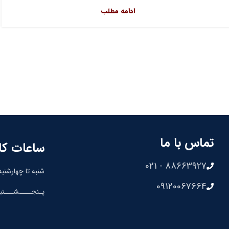
ادامه مطلب
تماس با ما
ساعات کا
88663927 - 021
شنبه تا چهارشنبه: 8:30 الی 00
09120067664
پـنجــــشـــنبه: 8:30 الی 0