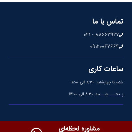
تماس با ما
88663927 - 021
09120067664
ساعات کاری
شنبه تا چهارشنبه: 8:30 الی 18:00
پـنجــــشـــنبه: 8:30 الی 13:00
مشاوره لحظه‌ای