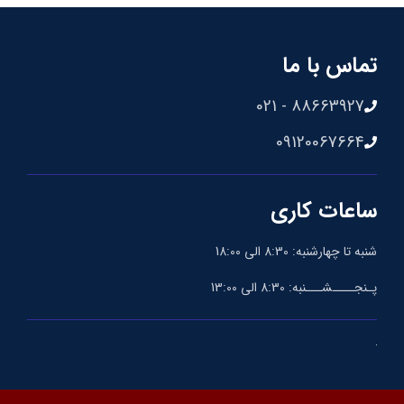
تماس با ما
88663927 - 021
09120067664
ساعات کاری
شنبه تا چهارشنبه: 8:30 الی 18:00
پـنجــــشـــنبه: 8:30 الی 13:00