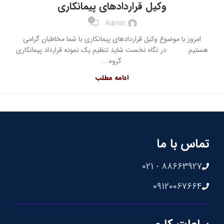
وکیل قراردادهای پیمانکاری
0
Admin
امروز با موضوع وکیل قراردادهای پیمانکاری با شما مخاطبان گرامی
هستیم. در نگاه نخست شاید تنظیم یک نمونه قرارداد پیمانکاری
گروه...
ادامه مطلب
تماس با ما
88663927 - 021
09120067664