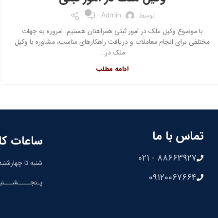
0
توسط
Admin
با موضوع وکیل ملک در امور ثبتی همراهتان هستیم. امروزه به جهات
مختلفی برای انجام معاملات و دریافت راهکارهای مناسب، مشاوره با وکیل
ملک در...
ادامه مطلب
تماس با ما
ساعات کا
88663927 - 021
شنبه تا چهارشنبه: 8:30 الی 00
09120067664
پـنجــــشـــنبه: 8:30 الی 0