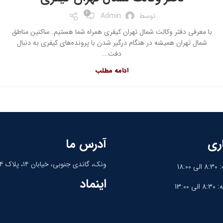
6
توسط
Admin
با معرفی دفتر وکالت شمال تهران کیفری همراه شما هستیم. ساکنین مناطق
شمال تهران همیشه در هنگام درگیر شدن با پرونده‌های کیفری به دنبال
دفت...
ادامه مطلب
ری
آدرس ما
ونک، گاندی جنوبی، خیابان ۱۴، پلاک ۱۴، واحد ۹
18:
اینماد
13:0