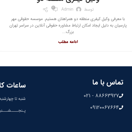
2
توسط
Admin
با معرفی وکیل کیفری منطقه دو همراهتان هستیم. موسسه حقوقی مهر
پارسیان به دلیل ایجاد امکان ارتباط مشاوره حقوقی آنلاین در سراسر تهران
بزرگ...
ادامه مطلب
تماس با ما
ساعات کا
88663927 - 021
شنبه تا چهارشنبه: 8:30 الی 00
09120067664
پـنجــــشـــنبه: 8:30 الی 0