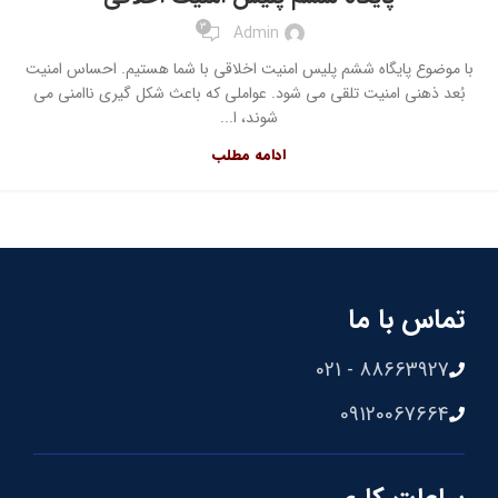
3
Admin
با موضوع پایگاه ششم پلیس امنیت اخلاقی با شما هستیم. احساس امنیت
بُعد ذهنی امنیت تلقی می شود. عواملی که باعث شکل گیری ناامنی می
شوند، ا...
ادامه مطلب
تماس با ما
88663927 - 021
09120067664