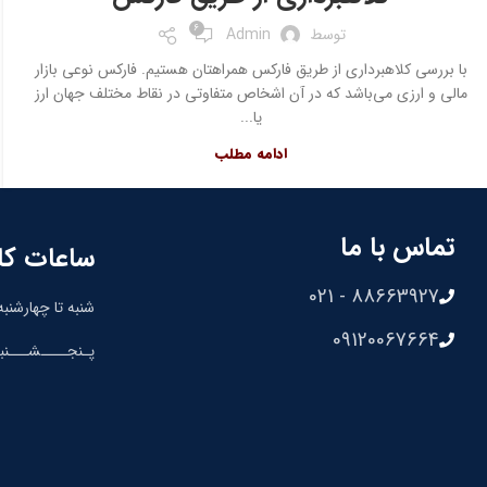
6
توسط
Admin
با بررسی کلاهبرداری از طریق فارکس همراهتان هستیم. فارکس نوعی بازار
مالی و ارزی می‌باشد که در آن اشخاص متفاوتی در نقاط مختلف جهان ارز
یا...
ادامه مطلب
تماس با ما
ساعات کا
88663927 - 021
شنبه تا چهارشنبه: 8:30 الی 00
09120067664
پـنجــــشـــنبه: 8:30 الی 0