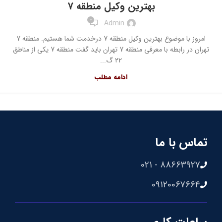
بهترین وکیل منطقه 7
0
Admin
امروز با موضوع بهترین وکیل منطقه 7 درخدمت شما هستیم. منطقه 7
تهران در رابطه با معرفی منطقه 7 تهران باید گفت منطقه 7 یکی از مناطق
22 گ...
ادامه مطلب
تماس با ما
88663927 - 021
09120067664