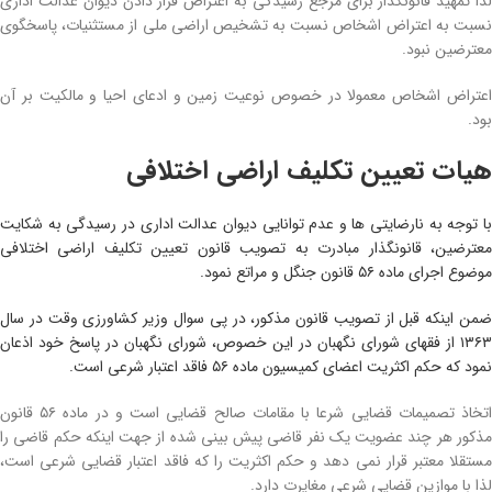
لذا تمهید قانونگذار برای مرجع رسیدگی به اعتراض قرار دادن دیوان عدالت اداری
نسبت به اعتراض اشخاص نسبت به تشخیص اراضی­ ملی از مستثنیات، پاسخگوی
معترضین نبود.
اعتراض اشخاص معمولا در خصوص نوعیت زمین و ادعای احیا و مالکیت بر آن
بود.
هیات تعیین تکلیف اراضی اختلافی
با توجه به نارضایتی­ ها و عدم توانایی دیوان عدالت اداری در رسیدگی به شکایت
معترضین، قانونگذار مبادرت به تصویب قانون تعیین تکلیف اراضی اختلافی
موضوع اجرای ماده ۵۶ قانون جنگل و مراتع نمود.
ضمن اینکه قبل از تصویب قانون مذکور، در پی سوال وزیر کشاورزی وقت در سال
۱۳۶۳ از فقهای شورای نگهبان در این خصوص، شورای نگهبان در پاسخ خود اذعان
نمود که حکم اکثریت اعضای کمیسیون ماده ۵۶ فاقد اعتبار شرعی است.
اتخاذ تصمیمات قضایی شرعا با مقامات صالح قضایی است و در ماده ۵۶ قانون
مذکور هر چند عضویت یک نفر قاضی پیش‌ بینی شده از جهت اینکه حکم قاضی را
مستقلا معتبر قرار نمی‌ دهد و حکم اکثریت را که فاقد اعتبار قضایی شرعی است،
لذا با موازین قضایی شرعی مغایرت دارد.