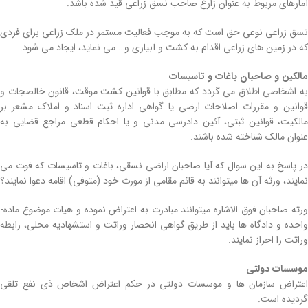
آمارهای مربوط به عنوان زارع صاحب نسق زراعی قید شده باشد.
نسق زراعی نوعی حق است که به موجب فعالیت مستمر در ملک زراعی برای فردی
که در زمین‌ های زراعی اقدام به کشت و آبیاری و… می‌ نماید، ایجاد می‌ شود.
مالکین و صاحبان باغات و تاسیسات
به اشخاصی اطلاق می­ گردد که مطابق با قوانین کشت موقت، قانون خالصجات و
قوانین و مقررات اصلاحات ارضی یا گواهی اداره ثبت اسناد و املاک مشعر بر
مالکیت، قوانین ثبتی، آئین­ دادرسی مدنی و یا احکام قطعی مراجع قضایی به
عنوان مالک شناخته شده باشند.
در پاسخ به این سوال که آیا صاحبان اراضی نسقی، باغات و تاسیسات که فوت می‌
نمایند، ورثه آن­ ها میتوانند به قائم مقامی از مورث خود (متوفی) اقامه دعوا نمایند؟
ورثه صاحبان فوق­ الاشاره میتوانند مبادرت به اعتراض نموده و هیات موضوع ماده­
واحده و دادگاه­ ها باید از طریق گواهی انحصار وراثت و استشهادیه محلی، رابطه
وراثت را احراز نمایند.
موسسات دولتی
اعتراض سازمان­ ها و موسسات دولتی در حکم اعتراض اشخاص ذی­ نفع تلقی
گردیده است.