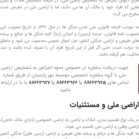
طرح دعوای اعتراض به تشخیص اراضی ملی، در نتیجه تشخیص املاک و زمین‌
هایی که افراد خود را مالک آن­ ها می‌ دانند، اما با اراضی­ ملی در تعارض است
مطرح می‌ گردد.
به موجب لایحه قانونی ملی شدن جنگل‌ ها در سال ۱۳۴۱، از تاریخ تصویب این
تصویب‌ نامه قانونی، عرصه (زمین) و اعیانی (بنا) کلیه جنگل­ ها و مراتع و بیشه‌
های طبیعی و اراضی جنگلی کشور، جزء اموال عمومی محسوب می‌ شود و متعلق
به دولت است، حتی اگر قبل از این تاریخ افراد آن را تصرف کرده باشند و سند
مالکیت هم گرفته باشند.
جهت دریافت مشاوره در خصوص نحوه اعتراض به تشخیص اراضی
ملی با گروه مشاوره تخصصی موسسه مهر پارسیان از طریق شماره
تماس های
88663925
یا
88663926
یا
88663927
با ما در ارتباط
باشید.
اراضی­ ملی و مستثنیات
در یک نوع تقسیم‌ بندی، املاک و اراضی به اراضی­ خصوصی (دارای مالک خاص)،
اراضی­ وقفی و اراضی­ ملی تقسیم می‌ شوند.
به کلیه جنگل‌ ها و مراتع و بیشه‌ های طبیعی و اراضی (زمین‌ های) جنگلی کشور