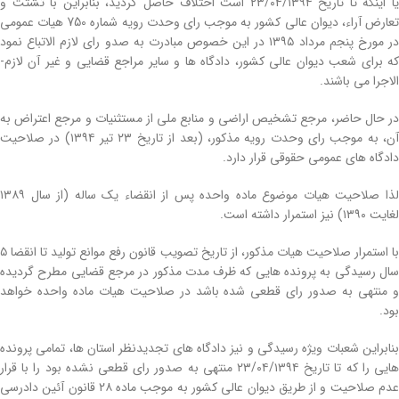
یا این­که تا تاریخ ۲۳/۰۴/۱۳۹۴ است اختلاف حاصل گردید، بنابراین با تشتت و
تعارض آراء، دیوان­ عالی کشور به موجب رای وحدت رویه­ شماره­ 750 هیات عمومی
در مورخ پنجم مرداد ۱۳۹۵ در این خصوص مبادرت به صدو رای لازم­ الاتباع نمود
که برای شعب دیوان­ عالی کشور، دادگاه­ ها و سایر مراجع قضایی و غیر آن لازم­
الاجرا می‌ باشند.
در حال حاضر، مرجع تشخیص اراضی و منابع ملی از مستثنیات و مرجع اعتراض به
آن، به موجب رای وحدت رویه مذکور، (بعد از تاریخ ۲۳ تیر ۱۳۹۴) در صلاحیت
دادگاه­ های عمومی حقوقی قرار دارد.
لذا صلاحیت هیات موضوع ماده­ واحده پس از انقضاء یک ساله (از سال ۱۳۸۹
لغایت ۱۳۹۰) نیز استمرار داشته است.
با استمرار صلاحیت هیات مذکور، از تاریخ تصویب قانون رفع موانع تولید تا انقضا ۵
سال رسیدگی به پرونده‌ هایی که ظرف مدت مذکور در مرجع قضایی مطرح گردیده
و منتهی به صدور رای قطعی شده باشد در صلاحیت هیات ماده­ واحده خواهد
بود.
بنابراین شعبات ویژه رسیدگی و نیز دادگاه­ های تجدیدنظر استان­ ها، تمامی پرونده‌
هایی را که تا تاریخ ۲۳/۰۴/۱۳۹۴ منتهی به صدور رای قطعی نشده بود را با قرار
عدم صلاحیت و از طریق دیوان­ عالی کشور به موجب ماده ۲۸ قانون آئین­ دادرسی