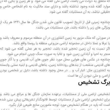
که متعلق به دولت می‌ باشند، اراضی­ ملی گفته می­ شود. و هر زمین و بنایی که در
موارد گفته شده وجود نداشته باشد و دارای سند مالکیت به نام اشخاص خاص و
حقیقی نباشد، به آن مستثنیات گفته می‌ شود.
چنانچه زمینی قبل از تاریخ تصویب قانون ملی شدن جنگل‌ ها سال ۱۳۴۱ هر یک از
ویژگی­ های زیر را داشته باشد، جزء مستثنیات می‌ باشد؛
در صورتی­ که ملک مزبور به زمین کشاورزی در آن منطقه مرسوم و معروف باشد و
یا عرفا و عملا داخل در مجموعه اراضی مزروعی منطقه یا روستا واقع باشد.
اگر نسبت به آن زمین تحجیر شده باشد، تحجیر به هر عملی گفته می‌‌ شود که
منجر به احیا و آبادانی زمین شود و غالبا به­ صورت سنگ­ چینی انجام می‌ شود.
چنانچه در عکس‌ های هوایی محل مورد نظر جوی‌ های آب قدیمی و یا آثار جوی‌
های قدیمی منشعب از بندهای رودخانه زمین، بناهای قدیمی و ابنیه سنتی وابسته
به کشاورزی مثل: انبار آب و … در محل وجود داشته باشد، دلیل بر شخصی بودن
اراضی و ملی نبودن آن­ ها است.
برگ­ تشخیص
تشخیص اراضی­ ملی از مستثنیات، برعهده سازمان جنگل‌ ها و مراتع می‌ باشد و
برای تشخیص اراضی­ ملی از مستثنیات توسط قانونگذار تشریفاتی پیش‌ بینی شده
است که باید در هنگام تشخیص مورد توجه مامورین منابع طبیعی قرار بگیرد.