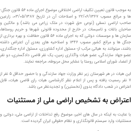
به موجب قانون تعیین تکلیف اراضی اختلافی موضوع اجرای ماده ۵۶ قانون جنگل­
ها و مراتع مصوب ۲۲/۰۶/۱۳۶۷ و اصلاحات آن در تاریخ ۰۳/۰۵/۱۳۸۷، زارعین
صاحب اراضی نسقی (نوعی حق شهرت در ملک زراعی می‌ باشد) و مالکین و
صاحبان باغات و تاسیسات در خارج از محدوده قانونی شهرها و حریم روستاها،
سازمان‌ ها و ‌موسسات دولتی که به اجرای ماده ۵۶ قانون حفاظت و بهره‌ برداری از
جنگل‌ ها و مراتع کشور مصوب ۱۳۴۶ و اصلاحیه‌ های بعدی آن اعتراض داشته‌
باشند، میتوانند به هیاتی مرکب از؛ مسئول اداره کشاورزی، مسئول اداره جنگل­داری،
عضو جهاد سازندگی، عضو هیات واگذاری زمین، یک نفر قاضی دادگستری، دو نفر
از اعضاء شورای اسلامی روستا یا عشایر محل مربوطه، مراجعه نمایند.
این هیات در هر شهرستان زیر نظر وزارت جهاد سازندگی و با حضور حداقل ۵ نفر از
۷ نفر رسمیت یافته و پس از اعلام نظر کارشناسی هیات رای قاضی‌ هیات‌، قابل
اعتراض در شعب دادگاه بدوی (نخستین) و تجدیدنظر می‌ باشد.
اعتراض به تشخیص اراضی­ ملی از مستثنیات
با عنایت به اینکه در سال­ های اخیر، موضوع رفع تداخلات از اراضی­ ملی، دولتی و
مستثنیات وارد سیستم قانونگذاری و نظام حقوقی ایران گردیده است.