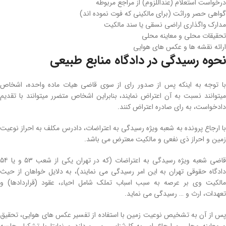
درخواست استعلام (عنداللزوم) از مراجع مربوطه
گواهی حصر وراثت (برای مالکینی که فوت نموده­ اند)
مدارک واگذاری اراضی نسقی یا سند مالکیت
تحقیقات محلی و معاینه محلی
ارائه نقشه­ ها و عکس­ های هوایی
نحوه رسیدگی در دادگاه منابع طبیعی
با توجه به اینکه پس از صدور رای از سوی قاضی هیات ماده­ واحده، اشخاص
میتوانند نسبت به آن اعتراض نمایند، بنابراین اشخاص متضرر میتوانند با تقدیم
دادخواست، به رای صادره اعتراض کنند.
با ارجاع پرونده به شعبه ویژه رسیدگی به اعتراضات، دادرس مکلف به احراز نوعیت
زمین و احراز ذی­ نفعی و مالکیت معترض می‌ باشد.
قاضی شعبه ویژه رسیدگی به اعتراضات (که در تهران یکی از شعب ۵۳ و یا ۵۴
دادگاه حقوقی تهران به این امر رسیدگی می‌ نمایند)، به دلایل خواهان از حیث
مالکیت وی بر عرصه به سبب اسباب تملک شامل احیاء، عقود (قراردادها) و
تعهدات، ارث و … رسیدگی می‌ نماید.
پس از آن به تشخیص نوعیت زمین با استفاده از تفسیر عکس­ های هوایی، تحقیق