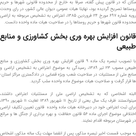
مکان که در قانون پیش گفته، صرفا به خارج از محدوده قانونی شهرها و حریم
روستاها تصریح گردیده بود، نهایتا هیات عمومی دیوان عالی کشور، در رای وحدت
رویه شماره ۶۹۷ مورخ ۲۴ فروردین ۱۳۸۵، اعتراض به تشخیص مربوطه به اراضی
محدوده­ قانون شهرها و حریم روستاها را در صلاحیت هیات ماده­ واحده دانست.
قانون افزایش بهره­ وری بخش کشاورزی و منابع
طبیعی
با تصویب تبصره یک ماده ۹ قانون افزایش بهره­ وری بخش کشاورزی و منابع
طبیعی مصوب ۲۳ تیر ۱۳۸۹، رسیدگی به موضوع اعتراض به تشخیص اراضی و
منابع ملی از مستثنیات در صلاحیت شعب ویژه‌ قضایی در دادگستری مراکز استان­
ها قرار گرفت و صلاحیت هیات موضوع ماده­ واحده سلب گردید.
البته اشخاصی که به تشخیص اراضی­ ملی از مستثنیات اعتراض داشتند،
میتوانستند ظرف یک سال یعنی از تاریخ ۱۱ شهریور ۱۳۸۹ لغایت ۱۱ شهریور ۱۳۹۰،
برای ثبت اعتراض خود در دبیرخانه هیات ماده­ واحده قانون تعیین تکلیف اراضی
اختلافی موضوع اجرای ماده ۵۶ قانون حفاظت و بهره‌ برداری از جنگل­ ها و مراتع
در شهرستان مربوطه اقدام نمایند.
به موجب قسمت اخیر تبصره مذکور، پس از انقضا مهلت یک ساله مذکور، اشخاص