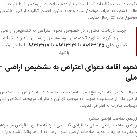
نگردیده است، مکلف اند که با صدور قرار عدم صلاحیت، پرونده را از طریق دیوان­
عالی کشور، به هیات موضوع ماده ­واحده قانون تعیین تکلیف اراضی اختلافی
موضوع ماده ۵۶ ارسال نمایند.
جهت دریافت مشاوره در خصوص نحوه اعتراض به تشخیص اراضی
ملی با گروه مشاوره تخصصی موسسه مهر پارسیان از طریق شماره
تماس های
88663925
یا
88663926
یا
88663927
با ما در ارتباط
باشید.
نحوه اقامه دعوای اعتراض به تشخیص اراضی ­
ملی
صرفا اشخاصی­ که «ذی­ نفع» می‌ باشند، میتوانند مبادرت به اعتراض به تشخیص
اراضی­ ملی از مستثنیات نمایند. به موجب قوانین و مقررات مربوطه، اشخاص ذیل
میتوانند مبادرت به اعتراض نمایند:
زارعین صاحب اراضی نسقی
زارعین صاحب اراضی نسقی به افرادی گفته می‌ شود که مطابق با قوانین موضوعه
و مقررات جاریه در مورد اصلاحات اراضی نسق زراعی به آن‌ ها واگذار شده و یا در