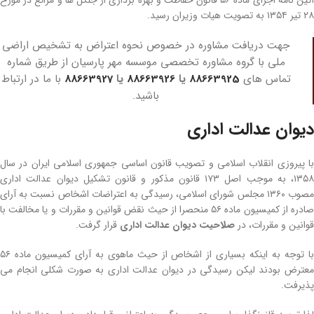
آئین­ نامه اجرای ماده ۵۶ قانون حفاظت و بهره‌ برداری از جنگل­ ها و مراتع در مورخ
۲۸ تیر ۱۳۵۴ به تصویت هیات وزیران رسید.
جهت دریافت مشاوره در خصوص نحوه اعتراض به تشخیص اراضی
ملی با گروه مشاوره تخصصی موسسه مهر پارسیان از طریق شماره
تماس های
88663925
یا
88663926
یا
88663927
با ما در ارتباط
باشید.
دیوان عدالت اداری
با پیروزی انقلاب اسلامی و تصویب قانون اساسی جمهوری اسلامی ایران در سال
۱۳۵۸، به موجب اصل ۱۷۳ قانون مذکور و قانون تشکیل دیوان عدالت اداری
مصوب ۱۳۶۰ مجلس شورای اسلامی، رسیدگی به اعتراضات اشخاص نسبت به آرای
صادره از کمیسیون ماده ۵۶ منحصرا از حیث نقض قوانین و مقررات و یا مخالفت با
قوانین و مقررات، در
صلاحیت دیوان عدالت اداری
قرار گرفت.
با توجه به اینکه بسیاری از اشخاص از حیث ماهوی به آرای کمیسیون ماده ۵۶
معترض بودند لیکن رسیدگی در دیوان عدالت اداری به صورت شکلی انجام می‌
پذیرفت.