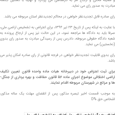
و معاینه محلی و ارجاع امر به کارشناسی می­ پردازد و نهایتا با تشکیل جلسه
مبادرت به صدور رای می‌ نماید.
رای صادره قابل تجدیدنظر خواهی در محاکم تجدیدنظر استان مربوطه می‌ باشد.
با عنایت به اینکه پس از تاریخ ۲۳ تیر ۱۳۹۴، برای اعتراض به تشخیص اراضی ­ملی،
صرفا باید به دادگاه ­ها مراجعه نمود، در این حالت نیز پس از ارجاع پرونده به
شعبه دادگاه حقوقی مربوطه، دادرس پس از رسیدگی مبادرت به صدور رای بدوی
(نخستین) می‌ نماید.
رای بدوی قابلیت تجدیدنظر خواهی در فرجه قانونی از رای صادره امکان‌ پذیر می‌
باشد.
رای ثبت اعتراض خود در دبیرخانه هیات ماده­ واحده
قانون تعیین تکلیف
اراضی اختلافی
موضوع
اجرای ماده ۵۶ قانون حفاظت و بهره‌ برداری از جنگل­
ها و مراتع در شهرستان مربوطه اقدام نمایند
.
به موجب قسمت اخیر تبصره مذکور، پس از انقضای مهلت یک­ ساله مذکور،
اشخاص حق %D