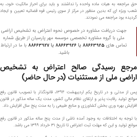
حق مراجعه به هیات ماده­ واحده را نداشتند و باید برای احراز مالکیت خود، به
شعب ویژه­ ای که بدین منظور در مرکز از سوی رئیس قوه­ قضائیه تعیین و ایجاد
گردیده بود مراجعه می­ نمودند.
جهت دریافت مشاوره در خصوص نحوه اعتراض به تشخیص اراضی
ملی با گروه مشاوره تخصصی موسسه مهر پارسیان از طریق شماره
تماس های
88663925
یا
88663926
یا
88663927
با ما در ارتباط
باشید.
مرجع رسیدگی صالح اعتراض به تشخیص
اراضی­ ملی از مستثنیات (در حال حاضر)
پس از مدتی و در تاریخ یکم اردیبهشت ۱۳۹۴، قانونگذار با تصویب قانون رفع
موانع تولید رقابت پذیر و ارتقای نظام مالی کشور، مدت یک ساله­ مذکور در قانون
افزایش بهره­ وری بخش کشاورزی و منابع طبیعی را به مدت پنج سال افزایش داد.
با توجه به اختلافات به­ وجود آمده ناشی از مدت پنج ساله مذکور در قانون رفع
موانع تولید و این که مهلت ثبت اعتراض تا تاریخ ۳۱ خرداد ۱۳۹۹ می­ باشد.