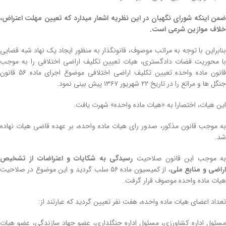
ضمن اینکه شورای نگهبان در این نظریه اشعار می­دارد که تعیین مهلت اعتراض،
خلاف موازین شرعی است
.
بنابراین با توجه به مراتب موصوف، قانونگذار به منظور ایجاد یک نهاد شبه­ قضایی
با محوریت قضات دادگستری، هیات تعیین تکلیف اراضی اختلافی را به موجب
قانون ماده­ واحده تعیین تکلیف اراضی اختلافی موضوع اجرای ماده ۵۶ قانون
جنگل­ ها و مراتع را در تاریخ ۲۲ شهریور ۱۳۶۷ پیش‌ بینی نمود.
این هیات، اختصارا به «هیات ماده­ واحده» شهرت یافت.
به موجب قانون مذکور، صدور رای هیات ماده­ واحده، بر عهده­ قاضی هیات نهاده
شد.
ه موجب این قانون صلاحیت
رسیدگی به شکایات و اعتراضات از تشخیص
راضی و منابع ملی
، از کمیسیون ماده ۵۶ سلب گردید و این موضوع در صلاحیت
هیات ماده­ واحده موصوف قرار گرفت.
تعداد اعضای هیات ماده­ واحده، هفت نفر تعیین گردید که عبارت­ند از:
مسئول اداره کشاورزی، مسئول اداره جنگل­داری، عضو جهاد سازندگی، عضو هیات