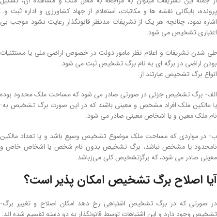
از جمله این تشریفات میتوان به مراجعه به محل ملک و مشاهده آن، تشکیل
پرونده، بایگانی نقشه‌ ها و مکاتبات، استعلام از جهاد کشاورزی و اداره ثبت و…
اشاره نمود، چنانچه هر یک از تشریفات مدنظر قانونگذار رعایت نشود موجب بی
اعتباری تشخیص می‌ شود.
طی شدن تشریفات و اعلام نظر مامور دولت در خصوص اراضی ­ملی یا مستثنیات
بودن اراضی در برگه‌ ای به نام برگ­ تشخیص ثبت می‌ شود.
انواع برگ­ تشخیص عبارت­ند از:
الف- برگ تشخیص جزئی در صورتی صادر می‌ شود که مساحت ملک محدود بوده
یا مالکین ملک افراد مشخص و معینی باشند که در این­ صورت برگ­ تشخیص به­
نام ملک معین و یا اشخاص معینی صادر می‌ شود.
ب- در مواردی­ که مساحت ملک موضوع تشخیص وسیع باشد و یا تعداد مالکین
نامحدود یا مشخص نباشد، برگ­ تشخیص بدون نام شخص یا اشخاص خاص و
معینی صادر می‌ شود، که برگ­زتشخیص کلی می‌زباشد.
آیا اصلاح برگ­ تشخیص امکان­ پذیر است؟
در صورتی­ که در برگ­ تشخیص اشتباهی رخ دهد امکان اصلاح و تغییر برگ­
تشخیص وجود دارد و این اشتباهات توسط قانونگذار به دو دسته تقسیم شده‌ اند: