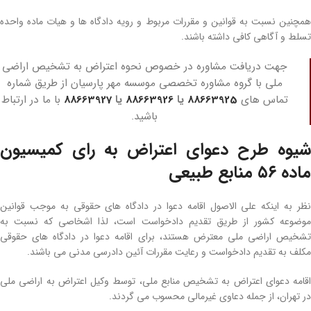
همچنین نسبت به قوانین و مقررات مربوط و رویه دادگاه­ ها و هیات ماده­ واحده
تسلط و آگاهی کافی داشته باشند.
جهت دریافت مشاوره در خصوص نحوه اعتراض به تشخیص اراضی
ملی با گروه مشاوره تخصصی موسسه مهر پارسیان از طریق شماره
تماس های
88663925
یا
88663926
یا
88663927
با ما در ارتباط
باشید.
شیوه طرح دعوای اعتراض به رای کمیسیون
ماده ۵۶ منابع طبیعی
نظر به اینکه علی­ الاصول اقامه دعوا در دادگاه‌ های حقوقی به موجب قوانین
موضوعه کشور از طریق تقدیم دادخواست است، لذا اشخاصی که نسبت به
تشخیص اراضی­ ملی معترض هستند، برای اقامه دعوا در دادگاه­ های حقوقی
مکلف به تقدیم دادخواست و رعایت مقررات آئین­ دادرسی مدنی می‌ باشند.
اقامه دعوای اعتراض به تشخیص منابع ملی، توسط وکیل اعتراض به اراضی­ ملی
در تهران، از جمله دعاوی غیرمالی محسوب می­ گردند.