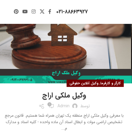
۱۹
۰۲۱-۸۸۶۶۳۹۲۷
مرداد
,
کارگر و کارفرما
وکیل آنلاین حقوقی
وکیل ملکی اراج
0
توسط
Admin
با معرفی وکیل ملکی اراج منطقه یک تهران همراه شما هستیم. قانون مرجع
تشخیص اراضی موات و ابطال اسناد آن ‌ماده واحده - کلیه اسناد و مدارک
م...