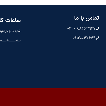
تماس با ما
ساعات کا
88663927 - 021
شنبه تا چهارشنبه: 8:30 الی 00
09120067664
پـنجــــشـــنبه: 8:30 الی 0