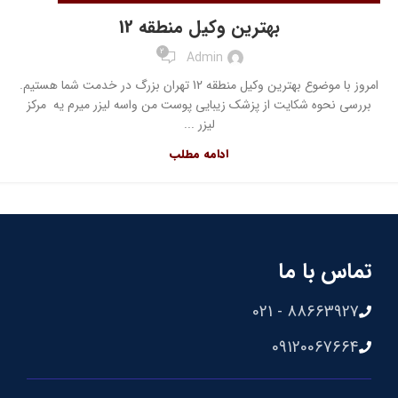
بهترین وکیل منطقه 12
2
Admin
امروز با موضوع بهترین وکیل منطقه 12 تهران بزرگ در خدمت شما هستیم.
بررسی نحوه شکایت از پزشک زیبایی پوست من واسه لیزر میرم یه مرکز
لیزر ...
ادامه مطلب
تماس با ما
88663927 - 021
09120067664