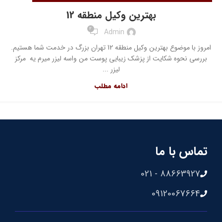
بهترین وکیل منطقه 12
2
Admin
امروز با موضوع بهترین وکیل منطقه 12 تهران بزرگ در خدمت شما هستیم.
بررسی نحوه شکایت از پزشک زیبایی پوست من واسه لیزر میرم یه مرکز
لیزر ...
ادامه مطلب
تماس با ما
88663927 - 021
09120067664