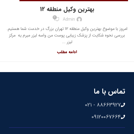
بهترین وکیل منطقه 12
2
Admin
امروز با موضوع بهترین وکیل منطقه 12 تهران بزرگ در خدمت شما هستیم.
بررسی نحوه شکایت از پزشک زیبایی پوست من واسه لیزر میرم یه مرکز
لیزر ...
ادامه مطلب
تماس با ما
88663927 - 021
09120067664